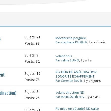
Sujets: 21
Mécanisme poignée
s
Par stephane DURIEUX
, Il y a 4 mois
Posts: 98
Sujets: 9
volant bois
Par celine SIANO
, Il y a 1 an
Posts: 32
RECHERCHE AMÉLIORATION
Sujets: 19
ent
SONORITÉ ÉCHAPPEMENT
Posts: 73
Par Corentin Boulic
, Il y a 4 jours
Sujets: 8
volant direction ND
direction)
Par MAIRESSE thierry
, Il y a 4 ans
Posts: 26
Pb mise en sécurité ND suite
Sujets: 21