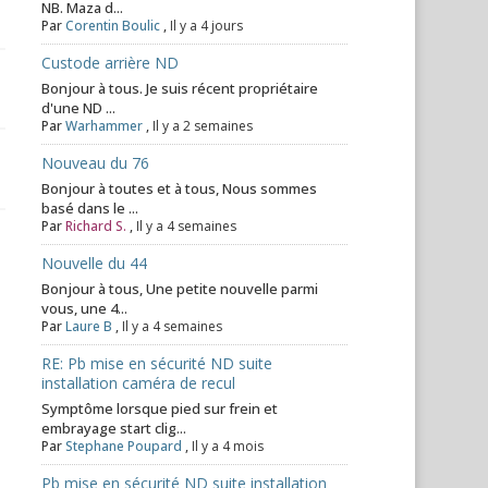
NB. Maza d...
Par
Corentin Boulic
,
Il y a 4 jours
Custode arrière ND
Bonjour à tous. Je suis récent propriétaire
d'une ND ...
Par
Warhammer
,
Il y a 2 semaines
Nouveau du 76
Bonjour à toutes et à tous, Nous sommes
basé dans le ...
Par
Richard S.
,
Il y a 4 semaines
Nouvelle du 44
Bonjour à tous, Une petite nouvelle parmi
vous, une 4...
Par
Laure B
,
Il y a 4 semaines
RE: Pb mise en sécurité ND suite
installation caméra de recul
Symptôme lorsque pied sur frein et
embrayage start clig...
Par
Stephane Poupard
,
Il y a 4 mois
Pb mise en sécurité ND suite installation