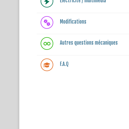
Électricité / multimédia
Modifications
Autres questions mécaniques
F.A.Q