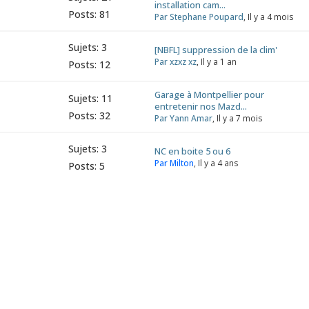
installation cam...
Posts: 81
Par Stephane Poupard
, Il y a 4 mois
Sujets: 3
[NBFL] suppression de la clim'
Par xzxz xz
, Il y a 1 an
Posts: 12
Garage à Montpellier pour
Sujets: 11
entretenir nos Mazd...
Posts: 32
Par Yann Amar
, Il y a 7 mois
Sujets: 3
NC en boite 5 ou 6
Par Milton
, Il y a 4 ans
Posts: 5