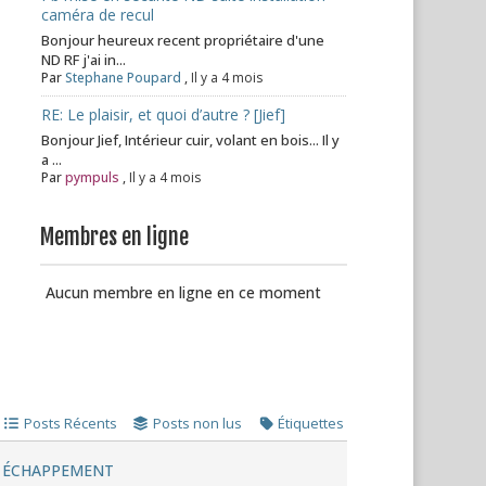
caméra de recul
Bonjour heureux recent propriétaire d'une
ND RF j'ai in...
Par
Stephane Poupard
,
Il y a 4 mois
RE: Le plaisir, et quoi d’autre ? [Jief]
Bonjour Jief, Intérieur cuir, volant en bois... Il y
a ...
Par
pympuls
,
Il y a 4 mois
Membres en ligne
Aucun membre en ligne en ce moment
Posts Récents
Posts non lus
Étiquettes
É ÉCHAPPEMENT