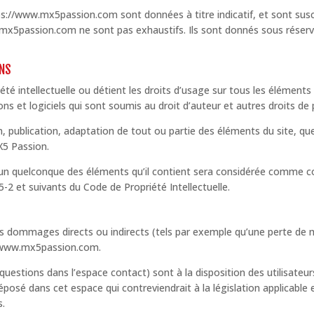
ps://www.mx5passion.com sont données à titre indicatif, et sont suscep
.mx5passion.com ne sont pas exhaustifs. Ils sont donnés sous réser
ONS
té intellectuelle ou détient les droits d’usage sur tous les éléments 
 et logiciels qui sont soumis au droit d’auteur et autres droits de pr
 publication, adaptation de tout ou partie des éléments du site, quel
X5 Passion.
’un quelconque des éléments qu’il contient sera considérée comme co
-2 et suivants du Code de Propriété Intellectuelle.
es dommages directs ou indirects (tels par exemple qu’une perte d
s://www.mx5passion.com.
 questions dans l’espace contact) sont à la disposition des utilisateu
sé dans cet espace qui contreviendrait à la législation applicable en
s.