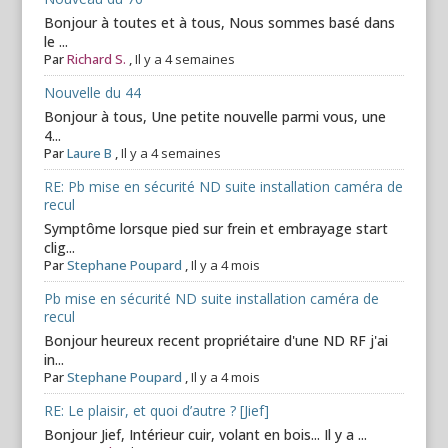
Bonjour à toutes et à tous, Nous sommes basé dans
le ...
Par
Richard S.
,
Il y a 4 semaines
Nouvelle du 44
Bonjour à tous, Une petite nouvelle parmi vous, une
4...
Par
Laure B
,
Il y a 4 semaines
RE: Pb mise en sécurité ND suite installation caméra de
recul
Symptôme lorsque pied sur frein et embrayage start
clig...
Par
Stephane Poupard
,
Il y a 4 mois
Pb mise en sécurité ND suite installation caméra de
recul
Bonjour heureux recent propriétaire d'une ND RF j'ai
in...
Par
Stephane Poupard
,
Il y a 4 mois
RE: Le plaisir, et quoi d’autre ? [Jief]
Bonjour Jief, Intérieur cuir, volant en bois... Il y a ...