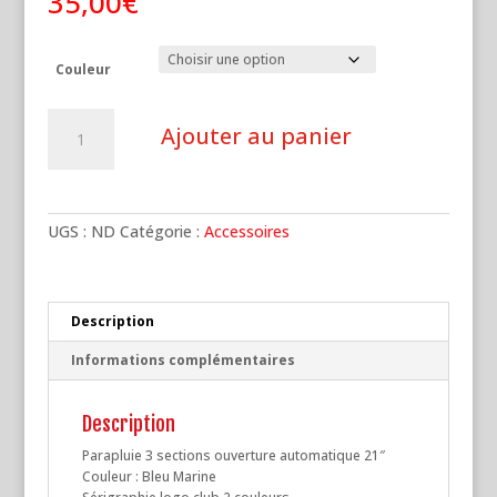
35,00
€
Couleur
quantité
Ajouter au panier
de
Parapluie
pliable
UGS :
ND
Catégorie :
Accessoires
Description
Informations complémentaires
Description
Parapluie 3 sections ouverture automatique 21″
Couleur : Bleu Marine