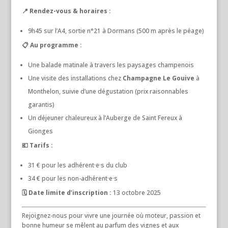
📍 Rendez-vous & horaires :
9h45 sur l’A4, sortie n°21 à Dormans (500 m après le péage)
📋 Au programme :
Une balade matinale à travers les paysages champenois
Une visite des installations chez
Champagne Le Gouive
à
Monthelon, suivie d’une dégustation (prix raisonnables
garantis)
Un déjeuner chaleureux à l’Auberge de Saint Fereux à
Gionges
💶 Tarifs :
31 € pour les adhérent·e·s du club
34 € pour les non-adhérent·e·s
🗓 Date limite d’inscription :
13 octobre 2025
Rejoignez‐nous pour vivre une journée où moteur, passion et
bonne humeur se mêlent au parfum des vignes et aux