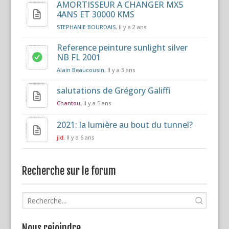
AMORTISSEUR A CHANGER MX5
4ANS ET 30000 KMS
STEPHANIE BOURDAIS
, Il y a 2 ans
Reference peinture sunlight silver
NB FL 2001
Alain Beaucousin
, Il y a 3 ans
salutations de Grégory Galiffi
Chantou
, Il y a 5 ans
2021: la lumière au bout du tunnel?
jld
, Il y a 6 ans
Recherche sur le forum
Nous rejoindre…