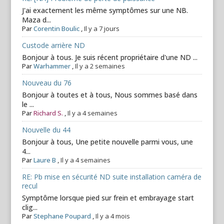
J'ai exactement les même symptômes sur une NB.
Maza d...
Par
Corentin Boulic
,
Il y a 7 jours
Custode arrière ND
Bonjour à tous. Je suis récent propriétaire d'une ND ...
Par
Warhammer
,
Il y a 2 semaines
Nouveau du 76
Bonjour à toutes et à tous, Nous sommes basé dans
le ...
Par
Richard S.
,
Il y a 4 semaines
Nouvelle du 44
Bonjour à tous, Une petite nouvelle parmi vous, une
4...
Par
Laure B
,
Il y a 4 semaines
RE: Pb mise en sécurité ND suite installation caméra de
recul
Symptôme lorsque pied sur frein et embrayage start
clig...
Par
Stephane Poupard
,
Il y a 4 mois