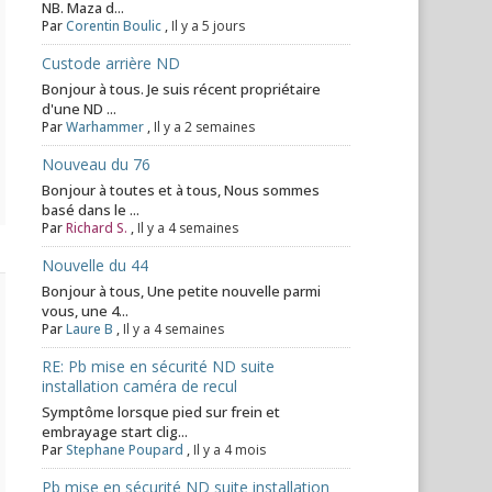
NB. Maza d...
Par
Corentin Boulic
,
Il y a 5 jours
Custode arrière ND
Bonjour à tous. Je suis récent propriétaire
d'une ND ...
Par
Warhammer
,
Il y a 2 semaines
Nouveau du 76
Bonjour à toutes et à tous, Nous sommes
basé dans le ...
Par
Richard S.
,
Il y a 4 semaines
Nouvelle du 44
Bonjour à tous, Une petite nouvelle parmi
vous, une 4...
Par
Laure B
,
Il y a 4 semaines
RE: Pb mise en sécurité ND suite
installation caméra de recul
Symptôme lorsque pied sur frein et
embrayage start clig...
Par
Stephane Poupard
,
Il y a 4 mois
Pb mise en sécurité ND suite installation