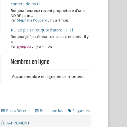
caméra de recul
Bonjour heureux recent propriétaire d'une
ND RF j'ai in...
Par
Stephane Poupard
,
Il y a 4 mois
RE: Le plaisir, et quoi d’autre ? [Jief]
Bonjour Jief, Intérieur cuir, volant en bois... Il y
a ...
Par
pympuls
,
Il y a 4 mois
Membres en ligne
Aucun membre en ligne en ce moment
Posts Récents
Posts non lus
Étiquettes
É ÉCHAPPEMENT