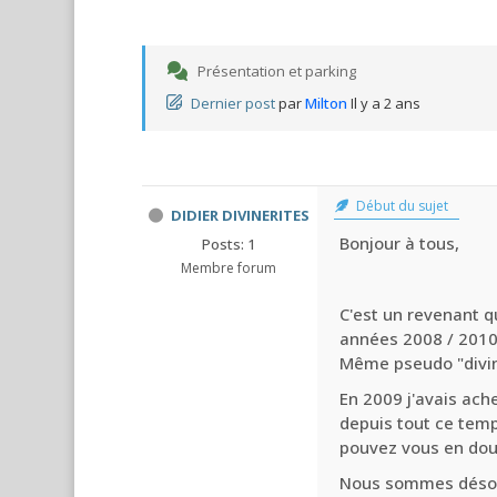
Présentation et parking
Dernier post
par
Milton
Il y a 2 ans
Début du sujet
DIDIER DIVINERITES
Bonjour à tous,
Posts: 1
Membre forum
C'est un revenant qu
années 2008 / 2010
Même pseudo "divine
En 2009 j'avais ach
depuis tout ce temp
pouvez vous en dou
Nous sommes désorma