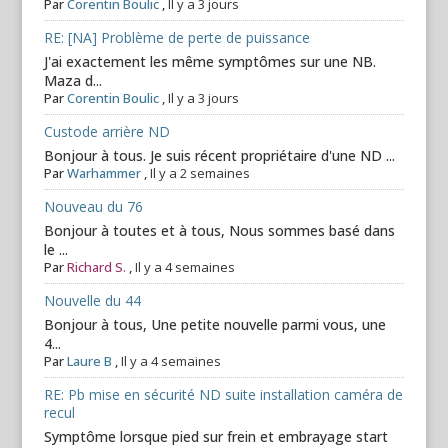
Par
Corentin Boulic
,
Il y a 3 jours
RE: [NA] Problème de perte de puissance
J'ai exactement les même symptômes sur une NB.
Maza d...
Par
Corentin Boulic
,
Il y a 3 jours
Custode arrière ND
Bonjour à tous. Je suis récent propriétaire d'une ND ...
Par
Warhammer
,
Il y a 2 semaines
Nouveau du 76
Bonjour à toutes et à tous, Nous sommes basé dans
le ...
Par
Richard S.
,
Il y a 4 semaines
Nouvelle du 44
Bonjour à tous, Une petite nouvelle parmi vous, une
4...
Par
Laure B
,
Il y a 4 semaines
RE: Pb mise en sécurité ND suite installation caméra de
recul
Symptôme lorsque pied sur frein et embrayage start