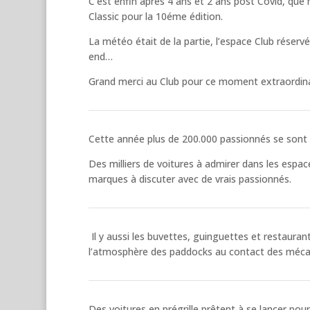
C’est enfin après 4 ans et 2 ans post Covid, que
Classic pour la 10éme édition.
La météo était de la partie, l’espace Club réserv
end…
Grand merci au Club pour ce moment extraordina
Cette année plus de 200.000 passionnés se sont pr
Des milliers de voitures à admirer dans les espa
marques à discuter avec de vrais passionnés.
Il y aussi les buvettes, guinguettes et restauran
l’atmosphère des paddocks au contact des mécan
Des voitures en prégrille prêtent à se lancer po