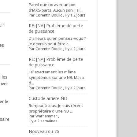
Pareil que toi avec un pot
d'MX5-parts. Aucun son. J'ai...
Par
Corentin Boulic
,
Il y a 2 jours
u 1
RE: [NA] Problème de perte
de puissance
D'ailleurs qu'en pensez-vous ?
Je devrais peut être c...
es
Par
Corentin Boulic
,
Il y a 2 jours
RE: [NA] Problème de perte
de puissance
J'ai exactement les même
 les
symptômes sur une NB. Maza
d...
uver
Par
Corentin Boulic
,
Il y a 2 jours
Custode arrière ND
er le
Bonjour à tous. Je suis récent
propriétaire d'une ND ...
Par
Warhammer
,
saire
Il y a 2 semaines
Nouveau du 76