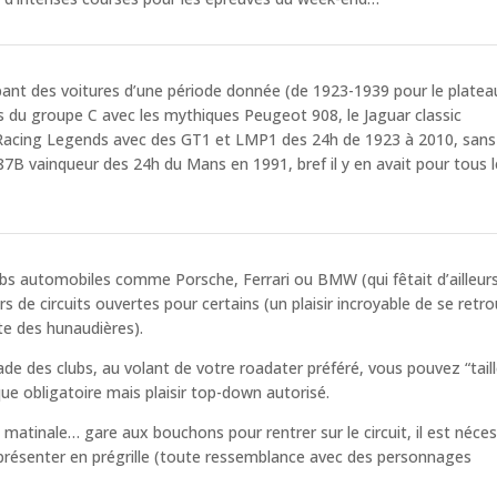
pant des voitures d’une période donnée (de 1923-1939 pour le platea
s du groupe C avec les mythiques Peugeot 908, le Jaguar classic
 Racing Legends avec des GT1 et LMP1 des 24h de 1923 à 2010, sans
787B vainqueur des 24h du Mans en 1991, bref il y en avait pour tous l
bs automobiles comme Porsche, Ferrari ou BMW (qui fêtait d’ailleurs
de circuits ouvertes pour certains (un plaisir incroyable de se retro
ite des hunaudières).
de des clubs, au volant de votre roadater préféré, vous pouvez “taill
e obligatoire mais plaisir top-down autorisé.
matinale… gare aux bouchons pour rentrer sur le circuit, il est néces
 présenter en prégrille (toute ressemblance avec des personnages