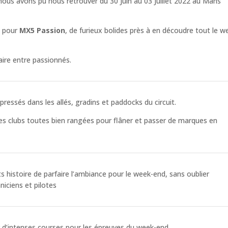
 nous avons pu nous retrouver du 30 Juin au 03 Juillet 2022 au Mans
é pour
MX5 Passion
, de furieux bolides près à en découdre tout le w
ire entre passionnés.
essés dans les allés, gradins et paddocks du circuit.
ces clubs toutes bien rangées pour flâner et passer de marques en
ts histoire de parfaire l’ambiance pour le week-end, sans oublier
iciens et pilotes
ur d’intenses courses pour les épreuves du week-end…