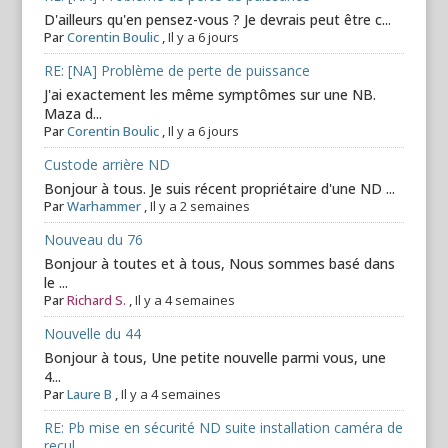
D'ailleurs qu'en pensez-vous ? Je devrais peut être c...
Par
Corentin Boulic
,
Il y a 6 jours
RE: [NA] Problème de perte de puissance
J'ai exactement les même symptômes sur une NB.
Maza d...
Par
Corentin Boulic
,
Il y a 6 jours
Custode arrière ND
Bonjour à tous. Je suis récent propriétaire d'une ND ...
Par
Warhammer
,
Il y a 2 semaines
Nouveau du 76
Bonjour à toutes et à tous, Nous sommes basé dans
le ...
Par
Richard S.
,
Il y a 4 semaines
Nouvelle du 44
Bonjour à tous, Une petite nouvelle parmi vous, une
4...
Par
Laure B
,
Il y a 4 semaines
RE: Pb mise en sécurité ND suite installation caméra de
recul