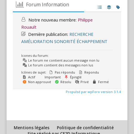
Forum Information
Notre nouveau membre:
Philippe
Rouault
Dernière publication:
RECHERCHE
AMÉLIORATION SONORITÉ ÉCHAPPEMENT
Icones du forum:
Le forum ne contient aucun message non lu
Le forum contient des messages non lus
Icônes de sujet:
Pas répondu
Repondu
Actif
Important
Épinglé
Non approuvé
Résolu
Privé
Fermé
Propulsé par wpForo version 3.1.4
Mentions légales
Politique de confidentialité
Site réalisé par CF2D Informatique