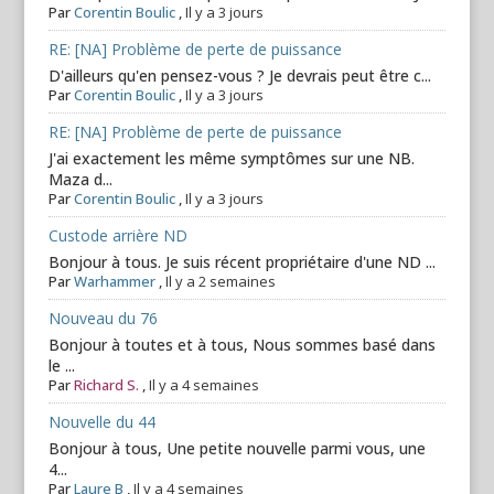
Par
Corentin Boulic
,
Il y a 3 jours
RE: [NA] Problème de perte de puissance
D'ailleurs qu'en pensez-vous ? Je devrais peut être c...
Par
Corentin Boulic
,
Il y a 3 jours
RE: [NA] Problème de perte de puissance
J'ai exactement les même symptômes sur une NB.
Maza d...
Par
Corentin Boulic
,
Il y a 3 jours
Custode arrière ND
Bonjour à tous. Je suis récent propriétaire d'une ND ...
Par
Warhammer
,
Il y a 2 semaines
Nouveau du 76
Bonjour à toutes et à tous, Nous sommes basé dans
le ...
Par
Richard S.
,
Il y a 4 semaines
Nouvelle du 44
Bonjour à tous, Une petite nouvelle parmi vous, une
4...
Par
Laure B
,
Il y a 4 semaines