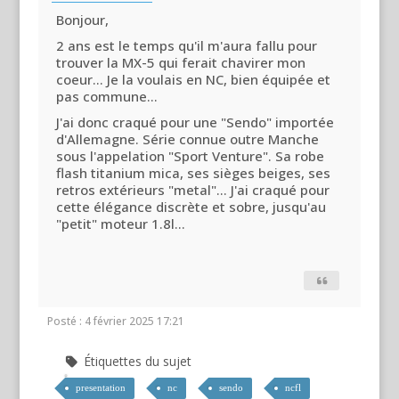
Bonjour,
2 ans est le temps qu'il m'aura fallu pour
trouver la MX-5 qui ferait chavirer mon
coeur... Je la voulais en NC, bien équipée et
pas commune...
J'ai donc craqué pour une "Sendo" importée
d'Allemagne. Série connue outre Manche
sous l'appelation "Sport Venture". Sa robe
flash titanium mica, ses sièges beiges, ses
retros extérieurs "metal"... J'ai craqué pour
cette élégance discrète et sobre, jusqu'au
"petit" moteur 1.8l...
Posté : 4 février 2025 17:21
Étiquettes du sujet
presentation
nc
sendo
ncfl