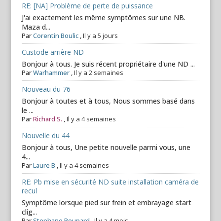
RE: [NA] Problème de perte de puissance
J'ai exactement les même symptômes sur une NB.
Maza d...
Par
Corentin Boulic
,
Il y a 5 jours
Custode arrière ND
Bonjour à tous. Je suis récent propriétaire d'une ND ...
Par
Warhammer
,
Il y a 2 semaines
Nouveau du 76
Bonjour à toutes et à tous, Nous sommes basé dans
le ...
Par
Richard S.
,
Il y a 4 semaines
Nouvelle du 44
Bonjour à tous, Une petite nouvelle parmi vous, une
4...
Par
Laure B
,
Il y a 4 semaines
RE: Pb mise en sécurité ND suite installation caméra de
recul
Symptôme lorsque pied sur frein et embrayage start
clig...
Par
Stephane Poupard
,
Il y a 4 mois