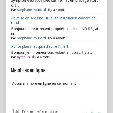
Symptôme lorsque pied sur frein et embrayage start
clig...
Par
Stephane Poupard
,
Il y a 4 mois
Pb mise en sécurité ND suite installation caméra de
recul
Bonjour heureux recent propriétaire d'une ND RF j'ai
in...
Par
Stephane Poupard
,
Il y a 4 mois
RE: Le plaisir, et quoi d’autre ? [Jief]
Bonjour Jief, Intérieur cuir, volant en bois... Il y a ...
Par
pympuls
,
Il y a 4 mois
Membres en ligne
Aucun membre en ligne en ce moment
Forum Information