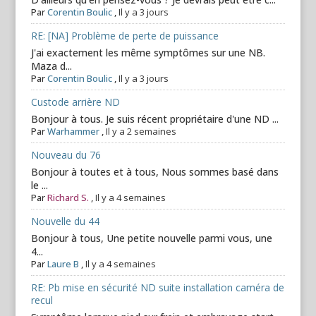
Par
Corentin Boulic
,
Il y a 3 jours
RE: [NA] Problème de perte de puissance
J'ai exactement les même symptômes sur une NB.
Maza d...
Par
Corentin Boulic
,
Il y a 3 jours
Custode arrière ND
Bonjour à tous. Je suis récent propriétaire d'une ND ...
Par
Warhammer
,
Il y a 2 semaines
Nouveau du 76
Bonjour à toutes et à tous, Nous sommes basé dans
le ...
Par
Richard S.
,
Il y a 4 semaines
Nouvelle du 44
Bonjour à tous, Une petite nouvelle parmi vous, une
4...
Par
Laure B
,
Il y a 4 semaines
RE: Pb mise en sécurité ND suite installation caméra de
recul