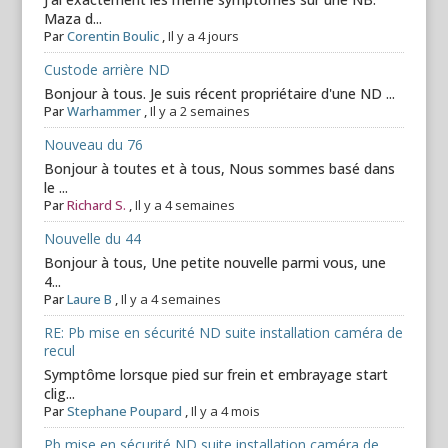
Maza d...
Par
Corentin Boulic
,
Il y a 4 jours
Custode arrière ND
Bonjour à tous. Je suis récent propriétaire d'une ND ...
Par
Warhammer
,
Il y a 2 semaines
Nouveau du 76
Bonjour à toutes et à tous, Nous sommes basé dans
le ...
Par
Richard S.
,
Il y a 4 semaines
Nouvelle du 44
Bonjour à tous, Une petite nouvelle parmi vous, une
4...
Par
Laure B
,
Il y a 4 semaines
RE: Pb mise en sécurité ND suite installation caméra de
recul
Symptôme lorsque pied sur frein et embrayage start
clig...
Par
Stephane Poupard
,
Il y a 4 mois
Pb mise en sécurité ND suite installation caméra de