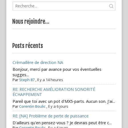
Nous rejoindre…
Posts récents
Crémaillère de direction NA
Bonjour, merci par avance pour vos éventuelles
sugges...
Par
Steph 87
,
Il y a 14 heures
RE: RECHERCHE AMÉLIORATION SONORITÉ
ÉCHAPPEMENT
Pareil que toi avec un pot d'MX5-parts. Aucun son. J'ai...
Par
Corentin Boulic
,
Il y a 6 jours
RE: [NA] Problème de perte de puissance
D'ailleurs qu'en pensez-vous ? Je devrais peut être c...
Par
Corentin Boulic
,
Il y a 6 jours