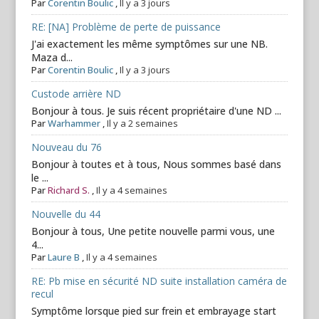
Par
Corentin Boulic
,
Il y a 3 jours
RE: [NA] Problème de perte de puissance
J'ai exactement les même symptômes sur une NB.
Maza d...
Par
Corentin Boulic
,
Il y a 3 jours
Custode arrière ND
Bonjour à tous. Je suis récent propriétaire d'une ND ...
Par
Warhammer
,
Il y a 2 semaines
Nouveau du 76
Bonjour à toutes et à tous, Nous sommes basé dans
le ...
Par
Richard S.
,
Il y a 4 semaines
Nouvelle du 44
Bonjour à tous, Une petite nouvelle parmi vous, une
4...
Par
Laure B
,
Il y a 4 semaines
RE: Pb mise en sécurité ND suite installation caméra de
recul
Symptôme lorsque pied sur frein et embrayage start